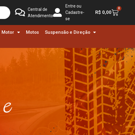
Entre ou
0
Central de
R$
0,00
Cadastre-
Atendimento
se
Motor
Motos
Suspensão e Direção