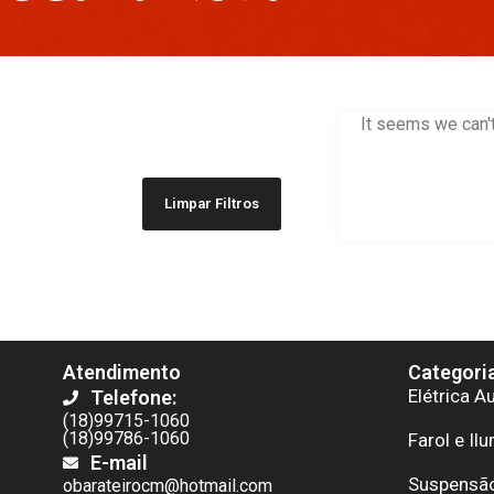
It seems we can't
Limpar Filtros
Atendimento
Categori
Elétrica A
Telefone:
(18)99715-1060
(18)99786-1060
Farol e Il
E-mail
Suspensão
obarateirocm@hotmail.com