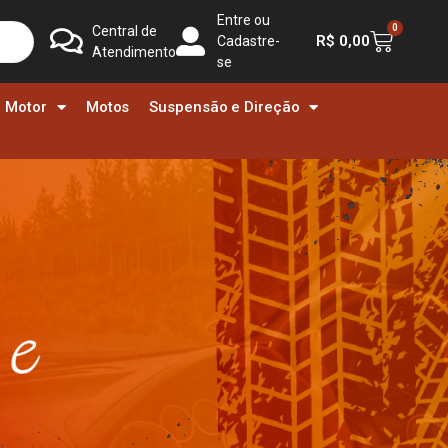
Entre ou
0
Central de
R$
0,00
Cadastre-
Atendimento
se
Motor
Motos
Suspensão e Direção