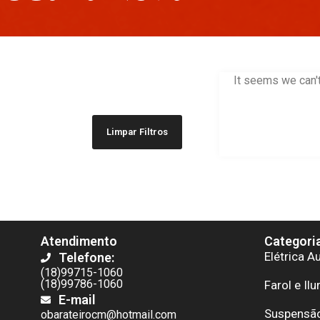
It seems we can't
Limpar Filtros
Atendimento
Categori
Elétrica A
Telefone:
(18)99715-1060
(18)99786-1060
Farol e Il
E-mail
Suspensão
obarateirocm@hotmail.com